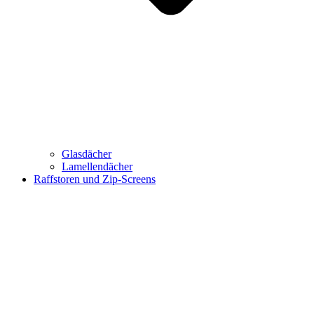
Glasdächer
Lamellendächer
Raffstoren und Zip-Screens